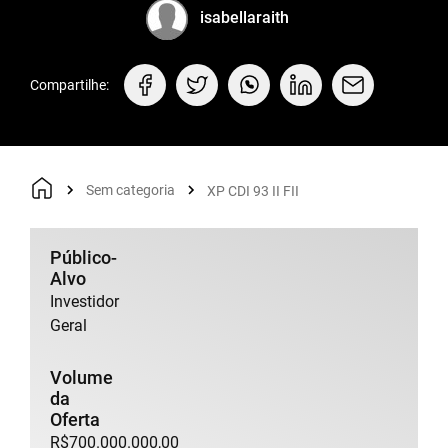
isabellaraith
Compartilhe:
Sem categoria
XP CDI 93 II FII
Público-
Alvo
Investidor
Geral
Volume
da
Oferta
R$700.000.000,00