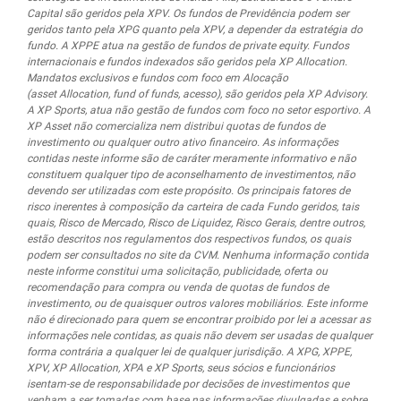
Capital são geridos pela XPV. Os fundos de Previdência podem ser
geridos tanto pela XPG quanto pela XPV, a depender da estratégia do
fundo. A XPPE atua na gestão de fundos de private equity. Fundos
internacionais e fundos indexados são geridos pela XP Allocation.
Mandatos exclusivos e fundos com foco em Alocação
(asset Allocation, fund of funds, acesso), são geridos pela XP Advisory.
A XP Sports, atua não gestão de fundos com foco no setor esportivo. A
XP Asset não comercializa nem distribui quotas de fundos de
investimento ou qualquer outro ativo financeiro. As informações
contidas neste informe são de caráter meramente informativo e não
constituem qualquer tipo de aconselhamento de investimentos, não
devendo ser utilizadas com este propósito. Os principais fatores de
risco inerentes à composição da carteira de cada Fundo geridos, tais
quais, Risco de Mercado, Risco de Liquidez, Risco Gerais, dentre outros,
estão descritos nos regulamentos dos respectivos fundos, os quais
podem ser consultados no site da CVM. Nenhuma informação contida
neste informe constitui uma solicitação, publicidade, oferta ou
recomendação para compra ou venda de quotas de fundos de
investimento, ou de quaisquer outros valores mobiliários. Este informe
não é direcionado para quem se encontrar proibido por lei a acessar as
informações nele contidas, as quais não devem ser usadas de qualquer
forma contrária a qualquer lei de qualquer jurisdição. A XPG, XPPE,
XPV, XP Allocation, XPA e XP Sports, seus sócios e funcionários
isentam-se de responsabilidade por decisões de investimentos que
venham a ser tomadas com base nas informações divulgadas e sobre