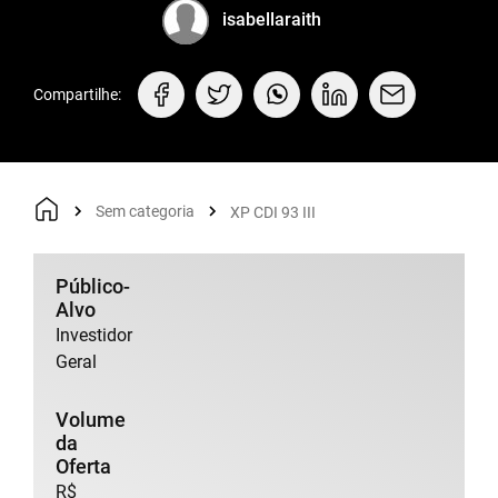
isabellaraith
Compartilhe:
Sem categoria
XP CDI 93 III
Público-
Alvo
Investidor
Geral
Volume
da
Oferta
R$