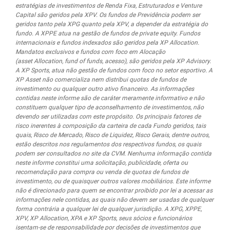
estratégias de investimentos de Renda Fixa, Estruturados e Venture
Capital são geridos pela XPV. Os fundos de Previdência podem ser
geridos tanto pela XPG quanto pela XPV, a depender da estratégia do
fundo. A XPPE atua na gestão de fundos de private equity. Fundos
internacionais e fundos indexados são geridos pela XP Allocation.
Mandatos exclusivos e fundos com foco em Alocação
(asset Allocation, fund of funds, acesso), são geridos pela XP Advisory.
A XP Sports, atua não gestão de fundos com foco no setor esportivo. A
XP Asset não comercializa nem distribui quotas de fundos de
investimento ou qualquer outro ativo financeiro. As informações
contidas neste informe são de caráter meramente informativo e não
constituem qualquer tipo de aconselhamento de investimentos, não
devendo ser utilizadas com este propósito. Os principais fatores de
risco inerentes à composição da carteira de cada Fundo geridos, tais
quais, Risco de Mercado, Risco de Liquidez, Risco Gerais, dentre outros,
estão descritos nos regulamentos dos respectivos fundos, os quais
podem ser consultados no site da CVM. Nenhuma informação contida
neste informe constitui uma solicitação, publicidade, oferta ou
recomendação para compra ou venda de quotas de fundos de
investimento, ou de quaisquer outros valores mobiliários. Este informe
não é direcionado para quem se encontrar proibido por lei a acessar as
informações nele contidas, as quais não devem ser usadas de qualquer
forma contrária a qualquer lei de qualquer jurisdição. A XPG, XPPE,
XPV, XP Allocation, XPA e XP Sports, seus sócios e funcionários
isentam-se de responsabilidade por decisões de investimentos que