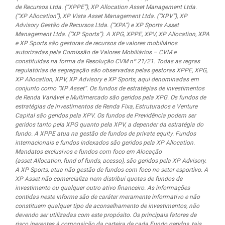
de Recursos Ltda. (“XPPE”), XP Allocation Asset Management Ltda.
(“XP Allocation”), XP Vista Asset Management Ltda.
(“XPV”), XP
Advisory Gestão de Recursos Ltda. (“XPA”) e XP Sports Asset
Management Ltda. (“XP Sports”). A XPG, XPPE, XPV, XP Allocation, XPA
e XP Sports são gestoras de recursos de valores mobiliários
autorizadas pela Comissão de Valores Mobiliários – CVM e
constituídas na forma da Resolução CVM nº 21/21. Todas as regras
regulatórias de segregação são observadas pelas gestoras XPPE, XPG,
XP Allocation, XPV, XP Advisory e XP Sports, aqui denominadas em
conjunto como “XP Asset”. Os fundos de estratégias de investimentos
de Renda Variável e Multimercado são geridos pela XPG. Os fundos de
estratégias de investimentos de Renda Fixa, Estruturados e Venture
Capital são geridos pela XPV. Os fundos de Previdência podem ser
geridos tanto pela XPG quanto pela XPV, a depender da estratégia do
fundo. A XPPE atua na gestão de fundos de private equity. Fundos
internacionais e fundos indexados são geridos pela XP Allocation.
Mandatos exclusivos e fundos com foco em Alocação
(asset Allocation, fund of funds, acesso), são geridos pela XP Advisory.
A XP Sports, atua não gestão de fundos com foco no setor esportivo. A
XP Asset não comercializa nem distribui quotas de fundos de
investimento ou qualquer outro ativo financeiro. As informações
contidas neste informe são de caráter meramente informativo e não
constituem qualquer tipo de aconselhamento de investimentos, não
devendo ser utilizadas com este propósito. Os principais fatores de
risco inerentes à composição da carteira de cada Fundo geridos, tais