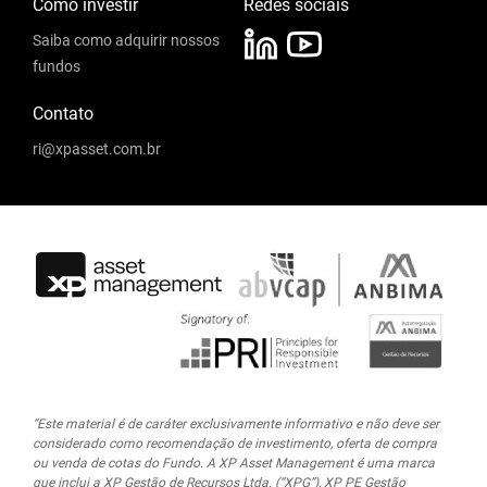
Como investir
Redes sociais
Saiba como adquirir nossos
fundos
Contato
ri@xpasset.com.br
“Este material é de caráter exclusivamente informativo e não deve ser
considerado como recomendação de investimento, oferta de compra
ou venda de cotas do Fundo. A XP Asset Management é uma marca
que inclui a XP Gestão de Recursos Ltda.
(“XPG”), XP PE Gestão