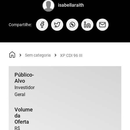
isabellaraith
Compartilhe:
Sem categoria
XP CDI 96 III
Público-
Alvo
Investidor
Geral
Volume
da
Oferta
R$