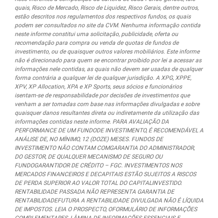
quais, Risco de Mercado, Risco de Liquidez, Risco Gerais, dentre outros,
estão descritos nos regulamentos dos respectivos fundos, os quais
podem ser consultados no site da CVM. Nenhuma informação contida
neste informe constitui uma solicitação, publicidade, oferta ou
recomendação para compra ou venda de quotas de fundos de
investimento, ou de quaisquer outros valores mobiliários. Este informe
não é direcionado para quem se encontrar proibido por lei a acessar as
informações nele contidas, as quais não devem ser usadas de qualquer
forma contrária a qualquer lei de qualquer jurisdição. A XPG, XPPE,
XPV, XP Allocation, XPA e XP Sports, seus sócios e funcionários
isentam-se de responsabilidade por decisões de investimentos que
venham a ser tomadas com base nas informações divulgadas e sobre
quaisquer danos resultantes direta ou indiretamente da utilização das
informações contidas neste informe. PARA AVALIAÇÃO DA
PERFORMANCE DE UM FUNDODE INVESTIMENTO, É RECOMENDÁVEL A
ANÁLISE DE, NO MÍNIMO, 12 (DOZE) MESES. FUNDOS DE
INVESTIMENTO NÃO CONTAM COMGARANTIA DO ADMINISTRADOR,
DO GESTOR, DE QUALQUER MECANISMO DE SEGURO OU
FUNDOGARANTIDOR DE CRÉDITO – FGC. INVESTIMENTOS NOS
MERCADOS FINANCEIROS E DECAPITAIS ESTÃO SUJEITOS A RISCOS
DE PERDA SUPERIOR AO VALOR TOTAL DO CAPITALINVESTIDO.
RENTABILIDADE PASSADA NÃO REPRESENTA GARANTIA DE
RENTABILIDADEFUTURA A RENTABILIDADE DIVULGADA NÃO É LÍQUIDA
DE IMPOSTOS. LEIA O PROSPECTO, OFORMULÁRIO DE INFORMAÇÕES