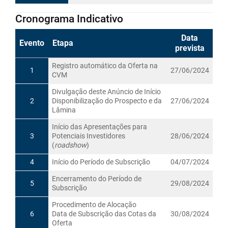
Cronograma Indicativo
Data
Evento
Etapa
prevista
Registro automático da Oferta na
1
27/06/2024
CVM
Divulgação deste Anúncio de Início
2
Disponibilização do Prospecto e da
27/06/2024
Lâmina
Início das Apresentações para
3
Potenciais Investidores
28/06/2024
(
roadshow
)
4
Início do Período de Subscrição
04/07/2024
Encerramento do Período de
5
29/08/2024
Subscrição
Procedimento de Alocação
6
Data de Subscrição das Cotas da
30/08/2024
Oferta