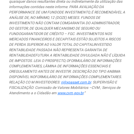
quaisquer danos resultantes direta ou indiretamente da utilização das
informações contidas neste informe. PARA AVALIAÇÃO DA
PERFORMANCE DE UM FUNDODE INVESTIMENTO, É RECOMENDÁVEL A
ANÁLISE DE, NO MÍNIMO, 12 (DOZE) MESES. FUNDOS DE
INVESTIMENTO NÃO CONTAM COMGARANTIA DO ADMINISTRADOR,
DO GESTOR, DE QUALQUER MECANISMO DE SEGURO OU
FUNDOGARANTIDOR DE CRÉDITO – FGC. INVESTIMENTOS NOS
MERCADOS FINANCEIROS E DECAPITAIS ESTÃO SUJEITOS A RISCOS
DE PERDA SUPERIOR AO VALOR TOTAL DO CAPITALINVESTIDO.
RENTABILIDADE PASSADA NÃO REPRESENTA GARANTIA DE
RENTABILIDADEFUTURA A RENTABILIDADE DIVULGADA NÃO É LÍQUIDA
DE IMPOSTOS. LEIA O PROSPECTO, OFORMULÁRIO DE INFORMAÇÕES
COMPLEMENTARES, LÂMINA DE INFORMAÇÕES ESSENCIAIS E
OREGULAMENTO ANTES DE INVESTIR. DESCRIÇÃO DO TIPO ANBIMA
DISPONÍVEL NOFORMULÁRIO DE INFORMAÇÕES COMPLEMENTARES.
RELAÇÃO CO M INVESTIDORES:
ri@xpasset.com.br
. SUPERVISÃO E
FISCALIZAÇÃO: Comissão de Valores Mobiliários –CVM ; Serviços de
Atendimento a o Cidadão em
www.cvm.gov.br
.”