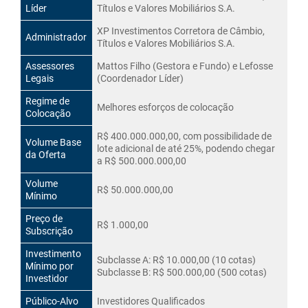
Líder
Títulos e Valores Mobiliários S.A.
XP Investimentos Corretora de Câmbio,
Administrador
Títulos e Valores Mobiliários S.A.
Assessores
Mattos Filho (Gestora e Fundo) e Lefosse
Legais
(Coordenador Líder)
Regime de
Melhores esforços de colocação
Colocação
R$ 400.000.000,00, com possibilidade de
Volume Base
lote adicional de até 25%, podendo chegar
da Oferta
a R$ 500.000.000,00
Volume
R$ 50.000.000,00
Mínimo
Preço de
R$ 1.000,00
Subscrição
Investimento
Subclasse A: R$ 10.000,00 (10 cotas)
Mínimo por
Subclasse B: R$ 500.000,00 (500 cotas)
Investidor
Público-Alvo
Investidores Qualificados