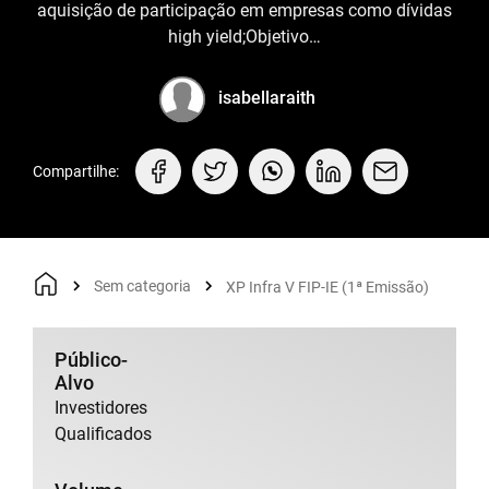
aquisição de participação em empresas como dívidas
high yield;Objetivo…
isabellaraith
Compartilhe:
Sem categoria
XP Infra V FIP-IE (1ª Emissão)
Público-
Alvo
Investidores
Qualificados