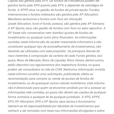
Capital são geridos pela XPV. Os fundos de Previdência podem ser
geridos tanto pela XPG quanto pela XPV, a depender da estratégia do
fundo. A XPPE atua na gestão de fundos de private equity. Fundos
internacionais e fundos indexados são geridos pela XP Allocation.
Mandatos exclusivos e fundos com foco em Alocação
(asset Allocation, fund of funds, acesso), são geridos pela XP Advisory.
A XP Sports, atua não gestão de fundos com foco no setor esportivo. A
XP Asset não comercializa nem distribui quotas de fundos de
investimento ou qualquer outro ativo financeiro. As informações
contidas neste informe são de caráter meramente informativo e não
constituem qualquer tipo de aconselhamento de investimentos, não
devendo ser utilizadas com este propósito. Os principais fatores de
risco inerentes à composição da carteira de cada Fundo geridos, tais
quais, Risco de Mercado, Risco de Liquidez, Risco Gerais, dentre outros,
estão descritos nos regulamentos dos respectivos fundos, os quais
podem ser consultados no site da CVM. Nenhuma informação contida
neste informe constitui uma solicitação, publicidade, oferta ou
recomendação para compra ou venda de quotas de fundos de
investimento, ou de quaisquer outros valores mobiliários. Este informe
não é direcionado para quem se encontrar proibido por lei a acessar as
informações nele contidas, as quais não devem ser usadas de qualquer
forma contrária a qualquer lei de qualquer jurisdição. A XPG, XPPE,
XPV, XP Allocation, XPA e XP Sports, seus sócios e funcionários
isentam-se de responsabilidade por decisões de investimentos que
venham a ser tomadas com base nas informações divulgadas e sobre